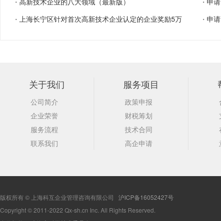
高新技术企业的八大领域（最新版）
申请
・
・
上海长宁区针对首次高新技术企业认定的企业奖励5万
申请
・
・
关于我们
服务项目
公司简介
政策申报
企业荣誉
财税筹划
服务流程
技术合同
联系我们
高企申请
版权所有 © 上海科互企业管理咨询有限公司
沪ICP备16052427号
Copyright © 2011-2022 Qx-sh.cn Inc. All Rights Reserved.